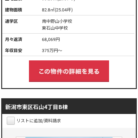
建物面積
82.8㎡(25.04坪)
通学区
南中野山小学校
東石山中学校
月々返済
68,069
円
年収目安
375
万円～
新潟市東区石山4丁目B棟
リストに追加/資料請求