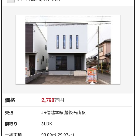
価格
2,798
万円
交通
JR信越本線 越後石山駅
間取り
3LDK
土地面積
99.09㎡(29.97坪)