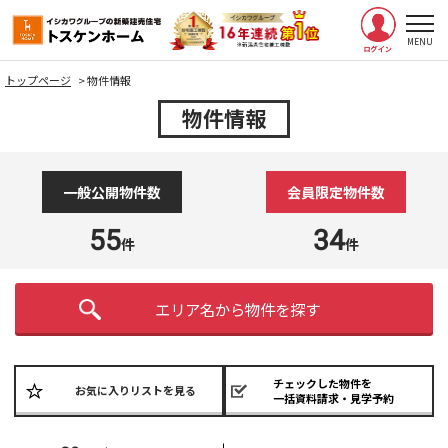
トップページ
>
物件情報
物件情報
一般公開物件数
会員限定物件数
55
34
件
件
エリア名から物件を探す
チェックした物件を
お気に入りリストを見る
一括資料請求・見学予約