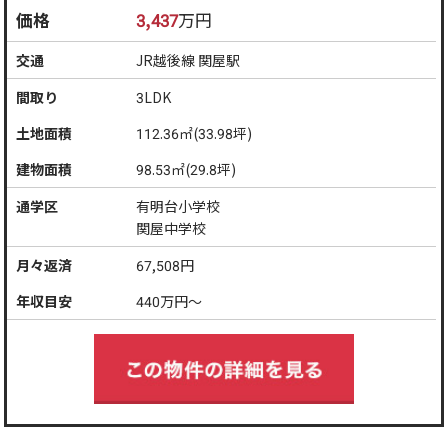
価格
3,437
万円
交通
JR越後線 関屋駅
間取り
3LDK
土地面積
112.36㎡(33.98坪)
建物面積
98.53㎡(29.8坪)
通学区
有明台小学校
関屋中学校
月々返済
67,508
円
年収目安
440
万円～