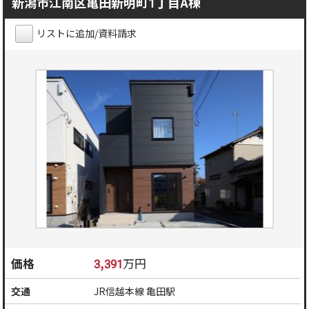
新潟市江南区亀田新明町1丁目A棟
リストに追加/資料請求
価格
3,391
万円
交通
JR信越本線 亀田駅