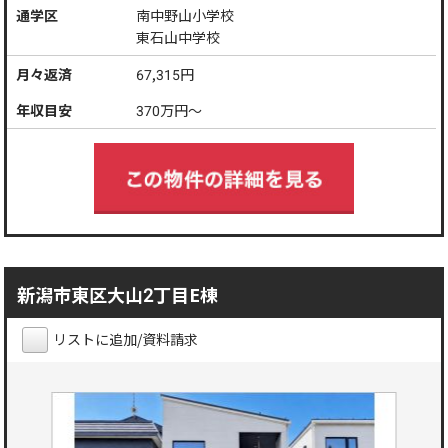
通学区
南中野山小学校
東石山中学校
月々返済
67,315
円
年収目安
370
万円～
新潟市東区大山2丁目E棟
リストに追加/資料請求