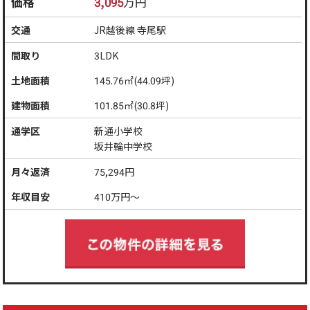
価格
3,095
万円
交通
JR越後線 寺尾駅
間取り
3LDK
土地面積
145.76㎡(44.09坪)
建物面積
101.85㎡(30.8坪)
通学区
新通小学校
坂井輪中学校
月々返済
75,294
円
年収目安
410
万円～