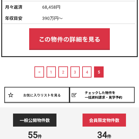
月々返済
68,458
円
年収目安
390
万円～
<
1
2
3
4
5
チェックした物件を
お気に入りリストを見る
一括資料請求・見学予約
一般公開物件数
会員限定物件数
55
34
件
件