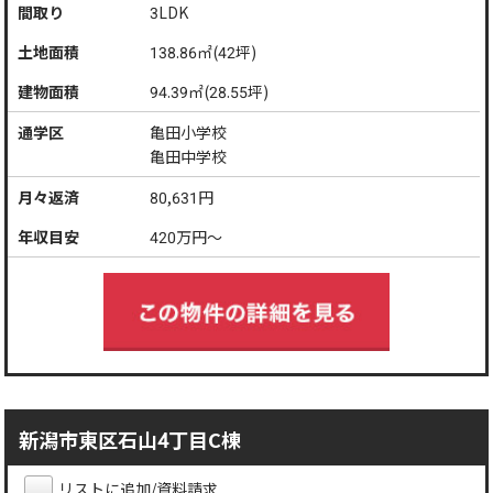
間取り
3LDK
土地面積
138.86㎡(42坪)
建物面積
94.39㎡(28.55坪)
通学区
亀田小学校
亀田中学校
月々返済
80,631
円
年収目安
420
万円～
新潟市東区石山4丁目C棟
リストに追加/資料請求