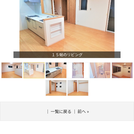
１５帖のリビング
｜
一覧に戻る
｜
前へ
»