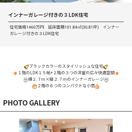
インナーガレージ付きの３LDK住宅
住宅価格1460万円 延床面積101.84㎡(30.81坪) インナー
ガレージ付きの３LDK住宅
ブラックカラーのスタイリッシュな住宅
１階のLDK１５帖+２階の３つの洋室の広々快適空間
横２.７ｍ×縦２.７ｍのインナーガレージ
２階の６つのコンパクトな小窓
PHOTO GALLERY