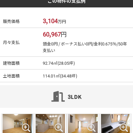
この物件の支払例
3,104
販売価格
万円
60,967
円
月々支払
頭金0円 / ボーナス払い0円/金利0.675％/50年
支払い
建物面積
92.74㎡(28.05坪)
土地面積
114.01㎡(34.48坪)
3LDK