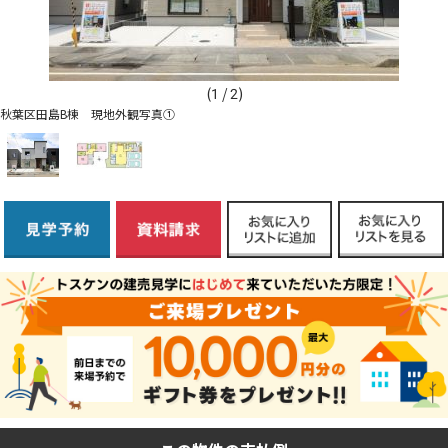
(
1
/
2
)
秋葉区田島B棟 現地外観写真①