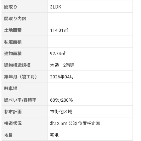
間取り
3LDK
間取り内訳
土地面積
114.01㎡
私道面積
建物面積
92.74㎡
建物構造規模
木造 2階建
築年月（竣工月）
2026年04月
駐車場
建ぺい率/容積率
60％/200％
都市計画
市街化区域
接道状況
北12.5m 公道 位置指定無
地目
宅地