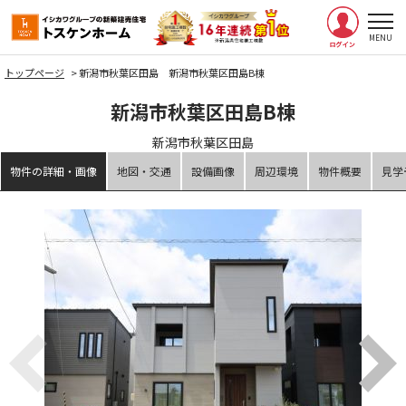
トップページ
>
新潟市秋葉区田島 新潟市秋葉区田島B棟
新潟市秋葉区田島B棟
新潟市秋葉区田島
物件の詳細・画像
地図・交通
設備画像
周辺環境
物件概要
見学